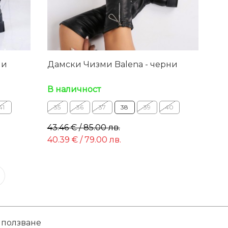
ни
Дамски Чизми Balena - черни
В наличност
41
35
36
37
38
39
40
43.46 € / 85.00 лв.
40.39 € / 79.00 лв.
 ползване