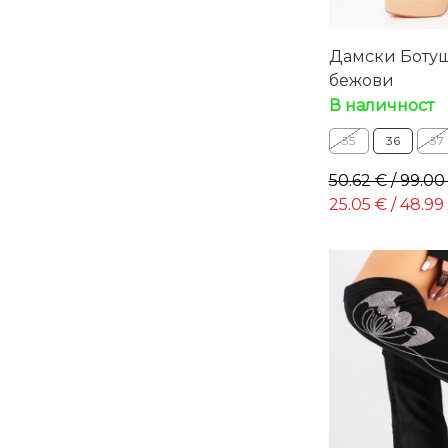
Дамски Ботуши
бежови
В наличност
35
36
37
50.62 € / 99.00
25.05 € / 48.99