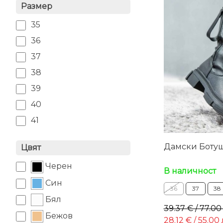
Размер
35
36
37
38
39
40
41
Дамски Ботуш
Цвят
Черен
В наличност
Син
36
37
38
Бял
39.37 € / 77.00
Бежов
28.12 € / 55.00 