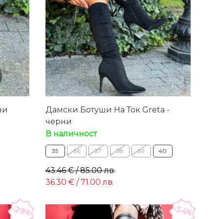
ни
Дамски Ботуши На Ток Greta -
черни
В наличност
35
36
37
38
39
40
43.46 € / 85.00 лв.
36.30 € / 71.00 лв.
-29%
-34%