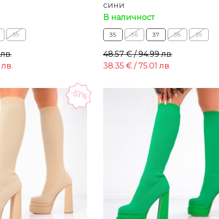
сини
В наличност
39
35
36
37
38
39
 лв.
48.57 € / 94.99 лв.
 лв.
38.35 € / 75.01 лв.
-51%