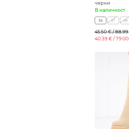
черни
В наличност
36
37
38
45.50 € / 88.99
40.39 € / 79.00