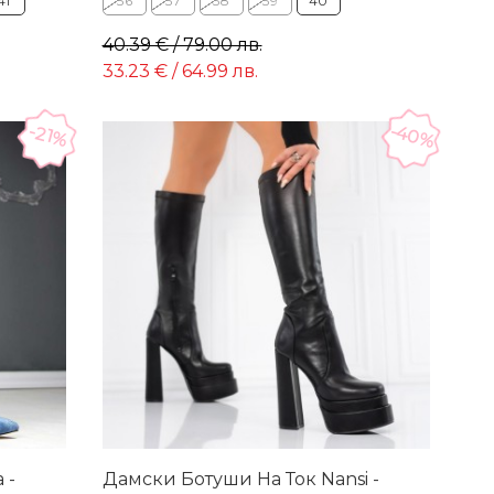
41
36
37
38
39
40
40.39 € / 79.00 лв.
33.23 € / 64.99 лв.
-40%
-21%
 -
Дамски Ботуши На Ток Nansi -