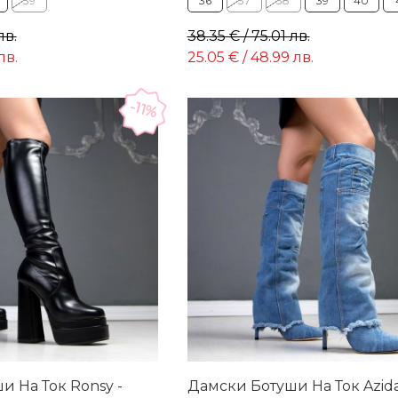
39
36
37
38
39
40
лв.
38.35 € / 75.01 лв.
лв.
25.05 € / 48.99 лв.
-11%
 На Ток Ronsy -
Дамски Ботуши На Ток Azida