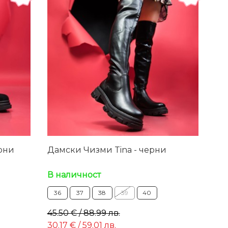
рни
Дамски Чизми Tina - черни
В наличност
36
37
38
39
40
45.50 € / 88.99 лв.
30.17 € / 59.01 лв.