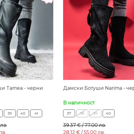
и Tamea - черни
Дамски Ботуши Narima - че
В наличност
39
40
41
37
38
39
40
 лв.
39.37 € / 77.00 лв.
лв.
28.12 € / 55.00 лв.