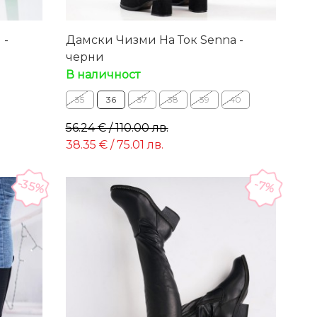
 -
Дамски Чизми На Ток Senna -
черни
В наличност
35
36
37
38
39
40
56.24 € / 110.00 лв.
38.35 € / 75.01 лв.
-35%
-7%