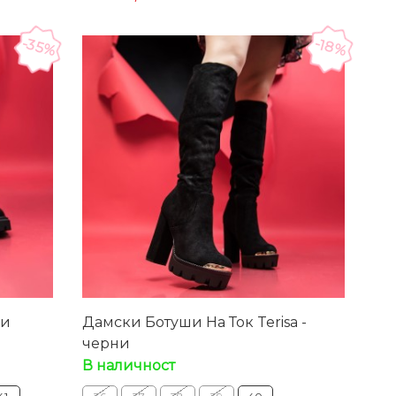
-35%
-18%
ни
Дамски Ботуши На Ток Terisa -
черни
В наличност