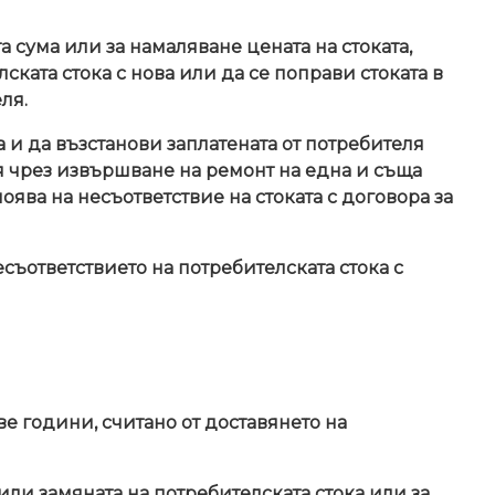
 сума или за намаляване цената на стоката,
ската стока с нова или да се поправи стоката в
ля.
 и да възстанови заплатената от потребителя
я чрез извършване на ремонт на една и съща
поява на несъответствие на стоката с договора за
съответствието на потребителската стока с
е години, считано от доставянето на
 или замяната на потребителската стока или за