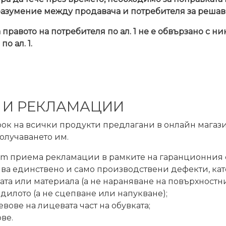
разумение между продавача и потребителя за решава
правото на потребителя по ал. 1 не е обвързано с ни
о ал. 1.
 И РЕКЛАМАЦИИ
ок на всички продукти предлагани в онлайн магази
получаването им.
m приема рекламации в рамките на гаранционния с
а единствено и само производствени дефекти, като 
ата или материала (а не нараняване на повърхностн
одилото (а не сцепване или напукване);
евове на лицевата част на обувката;
ве.