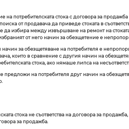
ие на потребителската стока с договора за продажб
поиска от продавача да приведе стоката в съответст
 да избира между извършване на ремонт на стоката и
збраният от него начин за обезщетение е непропор
н начин за обезщетяване на потребителя е непропор
ача, които в сравнение с другия начин на обезщетяв
ребителската стока, ако нямаше липса на несъответст
се предложи на потребителя друг начин на обезщетяв
о.
ската стока не съответства на договора за продажба
говора за продажба.