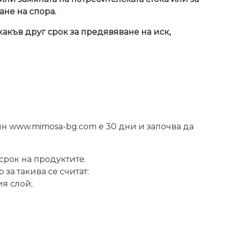
не на спора.
какъв друг срок за предявяване на иск,
н www.mimosa-bg.com е 30 дни и започва да
рок на продуктите.
за такива се считат:
ия слой;