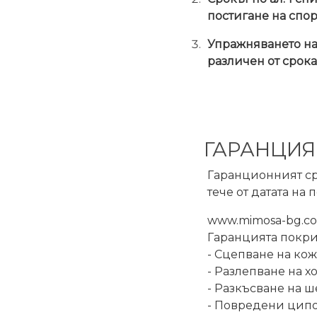
постигане на спо
Упражняването на 
различен от срока п
ГАРАНЦИЯ
Гаранционният ср
тече от датата на 
www.mimosa-bg.co
Гаранцията покрив
- Сцепване на кож
- Разлепване на х
- Разкъсване на ш
- Повредени ципо