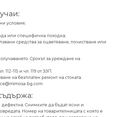
учаи:
ни условия;
вода или специфична походка;
лзвани средства за оцветяване, почистване или
получаването. Срокът за уреждане на
12-115 и чл. 119 от ЗЗП.
ане на безплатен ремонт на стоката.
fice@mimosa-bg.com
съдържа:
и дефектна. Снимките да бъдат ясни и
овредата. Номер на товарителницата с която е