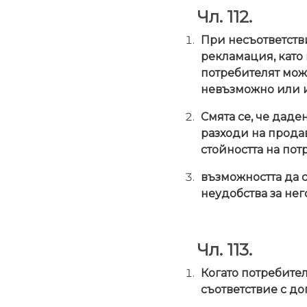
Чл. 112.
При несъответств
рекламация, като 
потребителят може
невъзможно или и
Смята се, че даде
разходи на продав
стойността на пот
възможността да 
неудобства за нег
Чл. 113.
Когато потребител
съответствие с до