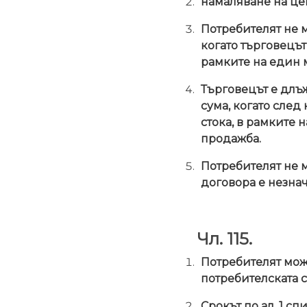
намаляване на цен
Потребителят не м
когато търговецът
рамките на един 
Търговецът е длъж
сума, когато сле
стока, в рамките н
продажба.
Потребителят не м
договора е незна
Чл. 115.
Потребителят може
потребителската с
Срокът по ал. 1 с