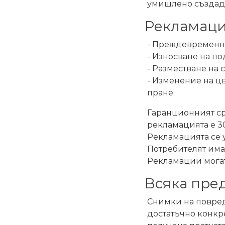
умишлено създаде
Рекламации
- Преждевременно
- Износване на по
- Разместване на 
- Изменение на ц
пране.
Гаранционният сро
рекламацията е 30
Рекламацията се ур
Потребителят има
Рекламации могат
Всяка пре
Снимки на повред
достатъчно конкре