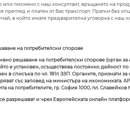
о или писмено с наш консултант, връщането на прод
ия преглед и платен от Вас транспорт. Пратки без оп
учай, в който имате предварителна уговорка с наш к
аване на потребителски спорове
ивно решаване на потребителски спорове (орган за 
йто е установен, осъществява постоянно дейност п
ен в списъка по чл. 181п ЗЗП. Органите, признати за
ряват със заповед на министъра на икономиката. АРС
ита на потребителите
, гр. София 1000, пл. Славейков №
 се разрешават и чрез
Европейската онлайн платформ