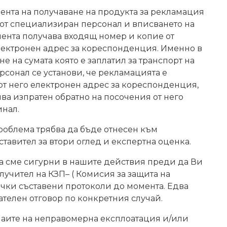
мента на получаване на продукта за рекламация
 от специализиран персонал и вписването на
ента получава входящ номер и копие от
електронен адрес за кореспонденция. Именно в
е на сумата която е заплатил за транспорт на
рсонал се установи, че рекламацията е
т него електронен адрес за кореспонденция,
ва изпратен обратно на посочения от него
инал.
роблема трябва да бъде отнесен към
тавител за втори оглед и експертна оценка.
да сме сигурни в нашите действия преди да Ви
учител на КЗП– ( Комисия за защита на
ички съставени протоколи до момента. Едва
ателен отговор по конкретния случай.
учаите на неправомерна експлоатация и/или