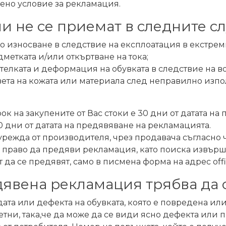
но условие за рекламация.
 не се приемат в следните сл
 износване в следствие на експлоатация в екстрем
дметката и/или откъртване на тока;
стелката и деформация на обувката в следствие на 
вета на кожата или материала след неправилно изпо
к на закупените от Вас стоки е 30 дни от датата на 
 дни от датата на предявяване на рекламацията.
ежда от производителя, чрез продавача съгласно чл. 1
 право да предяви рекламация, като поиска извършв
 да се предявят, само в писмена форма на адрес
of
дявена рекламация трябва да 
ата или дефекта на обувката, която е повредена ил
тни, така,че да може да се види ясно дефекта или п