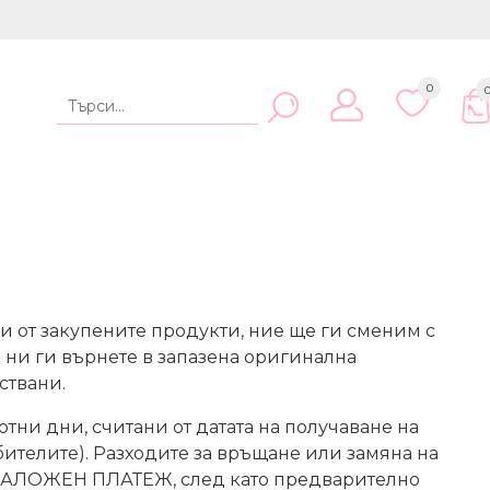
0
 от закупените продукти, ние ще ги сменим с
е ни ги върнете в запазена оригинална
ствани.
отни дни, считани от датата на получаване на
ебителите). Разходите за връщане или замяна на
 с НАЛОЖЕН ПЛАТЕЖ, след като предварително