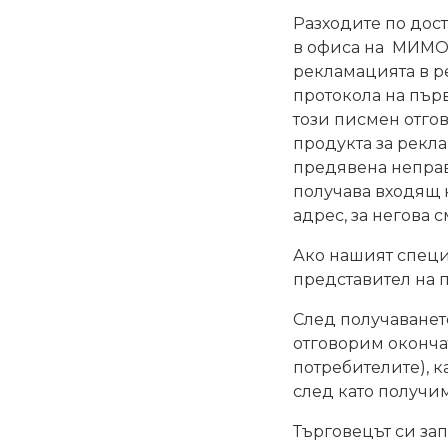
Разходите по дост
в офиса на МИМОС
рекламацията в р
протокола на пър
този писмен отгов
продукта за рекл
предявена неправ
получава входящ н
адрес, за негова 
Ако нашият специ
представител на п
След получаванет
отговорим окончат
потребителите), 
след като получи
Търговецът си зап