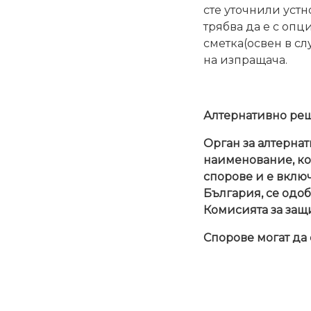
сте уточнили устн
трябва да е с опц
сметка(освен в сл
на изпращача.
Алтернативно реш
Орган за алтернат
наименование, ко
спорове и е включ
България, се одоб
Комисията за защ
Спорове могат да