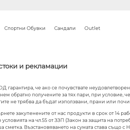
Спортни Обувки
Сандали
Outlet
стоки и рекламации
 гарантира, че ако се почувствате неудовлетворени
ем обратно получените за тях пари, при условие, ч
ите не трябва да бъдат използвани, прани или почи
рнете закупенените от нас продукти в срок от 14 раб
 условията на чл.55 от ЗЗП (Закон за защита на потр
аша сметка. Възстановяването на сумата става също