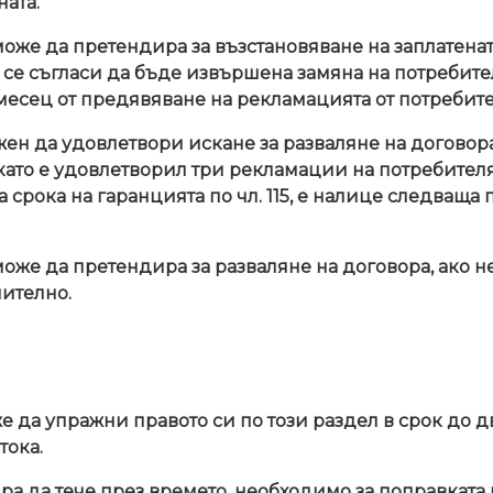
ата.
оже да претендира за възстановяване на заплатената
 се съгласи да бъде извършена замяна на потребител
месец от предявяване на рекламацията от потребите
ен да удовлетвори искане за разваляне на договора
д като е удовлетворил три рекламации на потребител
а срока на гаранцията по чл. 115, е налице следваща 
оже да претендира за разваляне на договора, ако не
чително.
 да упражни правото си по този раздел в срок до дв
тока.
пира да тече през времето, необходимо за поправката