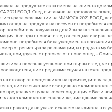
авката на продуктите са за сметка на клиента до мо
А 2021 ЕООД. След съставяне на протокол за оглед
егистъра за рекламации на МИМОСА 2021 ЕООД, кли
вият оглед на продукта на посочен от потребителя 
ор потребителя получава и детайли за възстановяван
амация. Ако при първият оглед от специализиран пе
омерно, потребителя бива уведомен на посочения о
омер от регистъра за рекламации, и продукта му би
сметка, придружен с протокол от първи оглед – Ориг
ализиран персонал установи при първи оглед, че п
роизводителя, ние предаваме случая на техен предс
о на отговор от представител на производителя, за 
елно, ние се съветваме официално с компетентен сл
като представяме цялата кореспонденция с Вас и вс
м тяхното компетентно становище, ние даваме оконч
азва правото да не уважи искането на клиента в сл