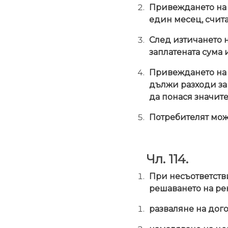
Привеждането на п
един месец, счита
След изтичането н
заплатената сума 
Привеждането на п
дължи разходи за 
да понася значит
Потребителят мож
Чл. 114.
При несъответстви
решаването на рек
разваляне на дого