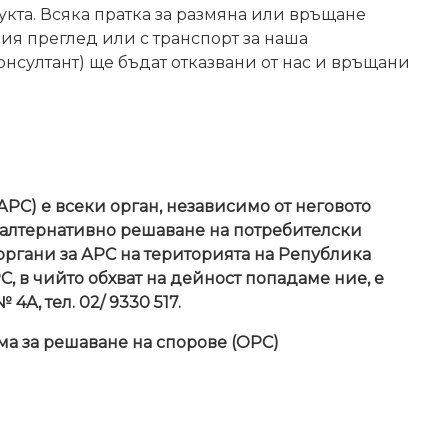
укта. Всяка пратка за размяна или връщане
ция преглед или с транспорт за наша
онсултант) ще бъдат отказвани от нас и връщани
АРС) е всеки орган, независимо от неговото
о алтернативно решаване на потребителски
 органи за АРС на територията на Република
, в чийто обхват на дейност попадаме ние, е
 4А, тел. 02/ 9330 517.
а за решаване на спорове (ОРС)