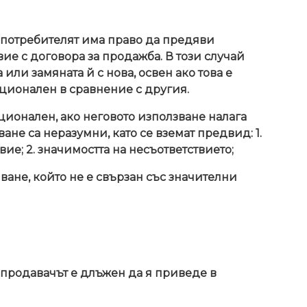
а потребителят има право да предяви
вие с договора за продажба. В този случай
ли замяната й с нова, освен ако това е
ционален в сравнение с другия.
ционален, ако неговото използване налага
ане са неразумни, като се вземат предвид: 1.
вие; 2. значимостта на несъответствието;
ане, който не е свързан със значителни
, продавачът е длъжен да я приведе в