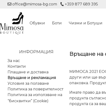
office@mimosa-bg.com
+359 877 689 395
Обувки
Боти
Чизми и Ботуши
ИНФОРМАЦИЯ
Връщане на 
За нас
Контакти
МИМОСА 2021 ЕООД
Плащане и доставка
други или ще върн
Връщане и рекламация
опаковка. Продукт
Условия за ползване
Политика за поверителност
Имате право да въ
Политика за използване на
продукта съгласно
“бисквитки” (Cookie)
продукта са за в