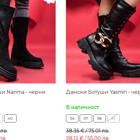
и Narima - черни
Дамски Ботуши Yasmin - че
В наличност
40
36
37
38
39
 лв.
38.35 € / 75.01 лв.
лв.
28.12 € / 55.00 лв.