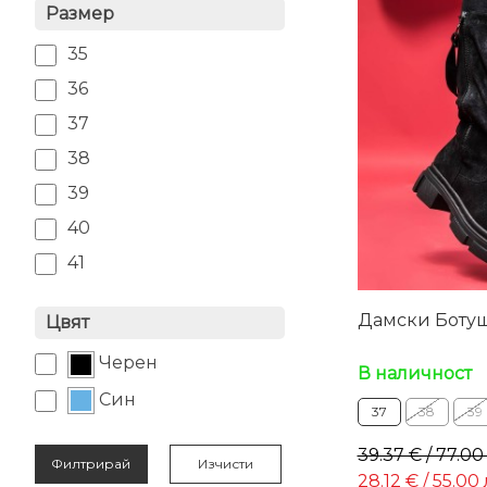
Размер
35
36
37
38
39
40
41
Дамски Ботуш
Цвят
Черен
В наличност
Син
37
38
39
39.37 € / 77.00
Филтрирай
28.12 € / 55.00 