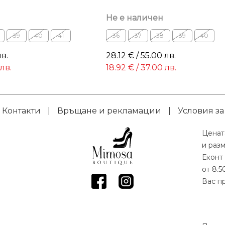
Не е наличен
39
40
41
36
37
38
39
40
лв.
28.12 € / 55.00 лв.
 лв.
18.92 € / 37.00 лв.
Контакти
|
Връщане и рекламации
|
Условия за
Ценат
и раз
Еконт 
от 8.5
Вас пр