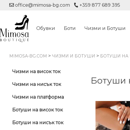
office@mimosa-bg.com
+359 877 689 395
Обувки
Боти
Чизми и Ботуши
>
>
MIMOSA-BG.COM
ЧИЗМИ И БОТУШИ
БОТУШИ НА 
Чизми на висок ток
Ботуши 
Чизми на нисък ток
Чизми на платформа
Ботуши на висок ток
Ботуши на нисък ток