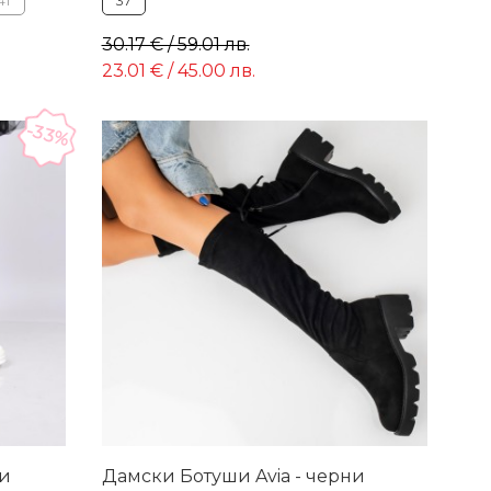
41
37
30.17 € / 59.01 лв.
23.01 € / 45.00 лв.
-33%
и
Дамски Ботуши Avia - черни