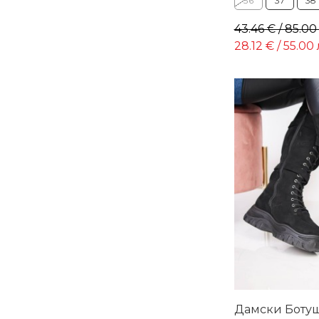
36
37
38
43.46 € / 85.00
28.12 € / 55.00 
Дамски Ботуш