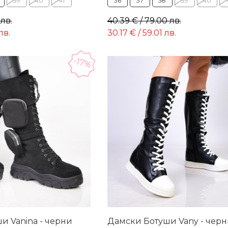
39
40
41
36
37
38
39
40
 лв.
40.39 € / 79.00 лв.
лв.
30.17 € / 59.01 лв.
-17%
и Vanina - черни
Дамски Ботуши Vany - черн