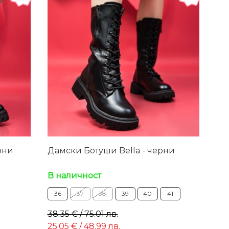
рни
Дамски Ботуши Bella - черни
В наличност
36
37
38
39
40
41
38.35 € / 75.01 лв.
25.05 € / 48.99 лв.