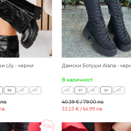
 Lily - черни
Дамски Ботуши Alana - чер
В наличност
38
39
40
36
37
38
39
40
 лв.
40.39 € / 79.00 лв.
лв.
33.23 € / 64.99 лв.
-29%