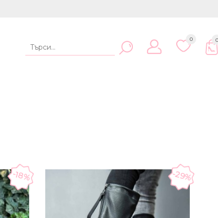
0
-29%
-18%