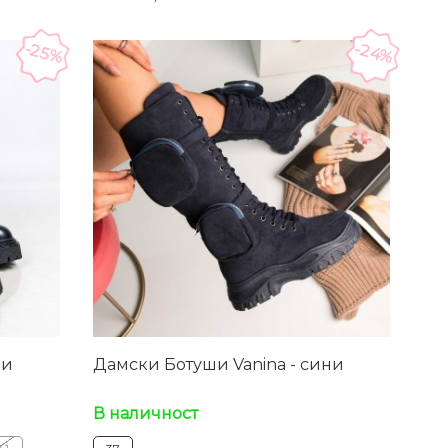
-24%
-25%
ни
Дамски Ботуши Vanina - сини
В наличност