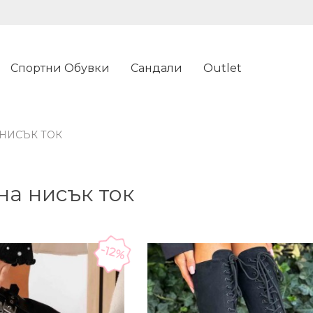
Спортни Обувки
Сандали
Outlet
НИСЪК ТОК
на нисък ток
-12%