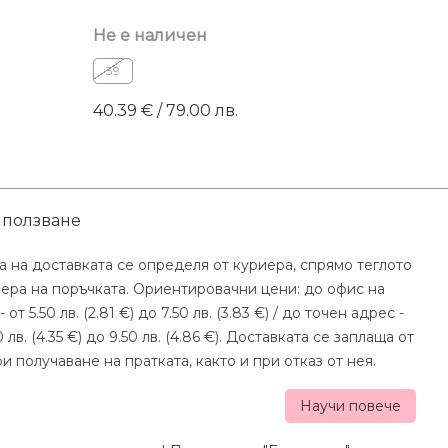
Не е наличен
39
40.39 € / 79.00 лв.
 ползване
а на доставката се определя от куриера, спрямо теглото
мера на поръчката. Ориентировачни цени: до офис на
- от 5.50 лв. (2.81 €) до 7.50 лв. (3.83 €) / до точен адрес -
0 лв. (4.35 €) до 9.50 лв. (4.86 €). Доставката се заплаща от
и получаване на пратката, както и при отказ от нея.
Научи повече