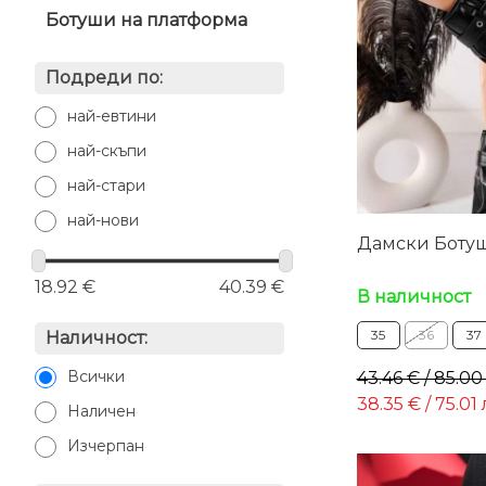
Ботуши на платформа
Подреди по:
най-евтини
най-скъпи
най-стари
най-нови
Дамски Ботуши
18.92 €
40.39 €
В наличност
35
36
37
Наличност:
Всички
43.46 € / 85.00
38.35 € / 75.01 
Наличен
Изчерпан