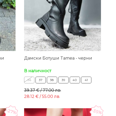
ни
Дамски Ботуши Tamea - черни
В наличност
36
37
38
39
40
41
39.37 € / 77.00 лв.
28.12 € / 55.00 лв.
-27%
-35%